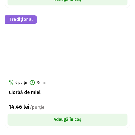
Tradițional
6 porții
75 min
Ciorbă de miel
14,46
lei
/porție
Adaugă în coș