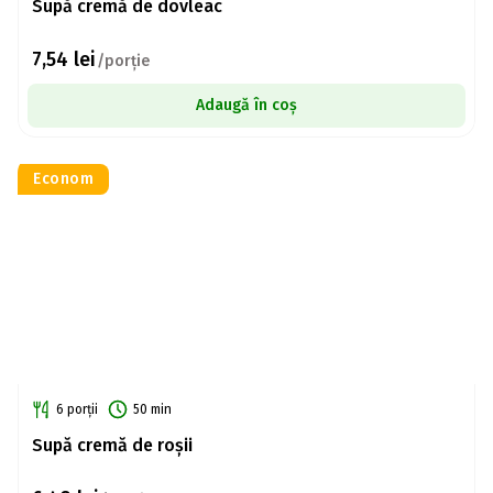
Supă cremă de dovleac
7,54
lei
/porție
Adaugă în coș
Econom
6 porții
50 min
Supă cremă de roșii