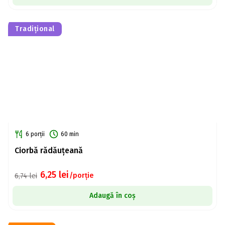
Tradițional
6 porții
60 min
Ciorbă rădăuțeană
6,25
lei
/porție
6,74
lei
Adaugă în coș