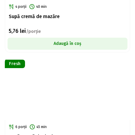
4 porții
40 min
Supă cremă de mazăre
5,76
lei
/porție
Adaugă în coș
Fresh
6 porții
45 min