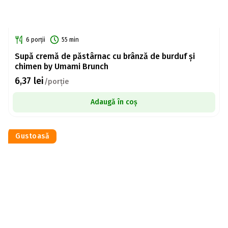
6 porții
55 min
Supă cremă de păstârnac cu brânză de burduf și
chimen by Umami Brunch
6,37
lei
/porție
Adaugă în coș
Gustoasă