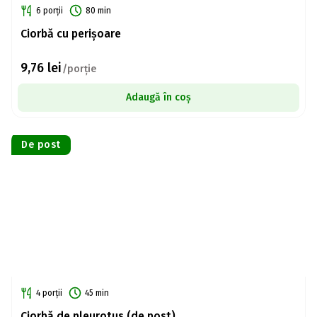
6 porții
80 min
Ciorbă cu perișoare
9,76
lei
/porție
Adaugă în coș
De post
4 porții
45 min
Ciorbă de pleurotus (de post)