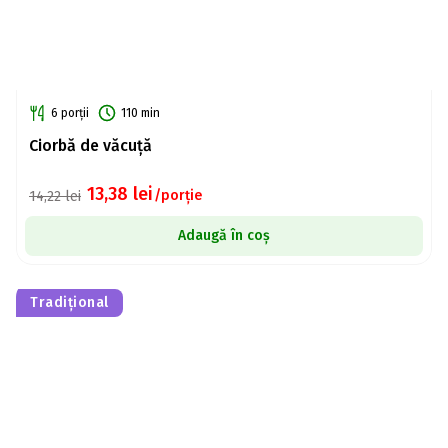
6 porții
110 min
Ciorbă de văcuță
13,38
lei
/porție
14,22
lei
Adaugă în coș
Tradițional