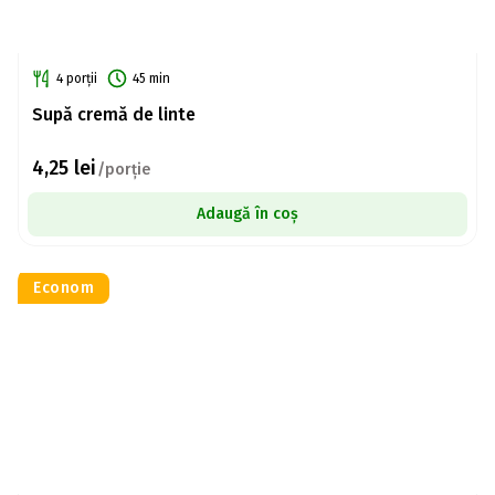
4 porții
45 min
Supă cremă de linte
4,25
lei
/porție
Adaugă în coș
Econom