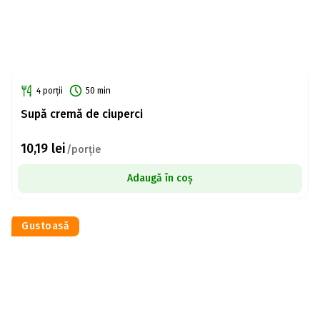
4 porții
50 min
Supă cremă de ciuperci
10,19
lei
/porție
Adaugă în coș
Gustoasă