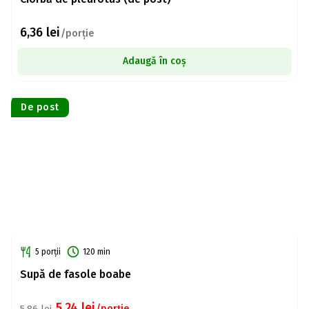
6,36
lei
/porție
Adaugă în coș
De post
5 porții
120 min
Supă de fasole boabe
5,24
lei
/porție