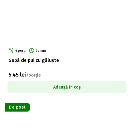
4 porții
55 min
Supă de pui cu găluște
5,45
lei
/porție
Adaugă în coș
De post