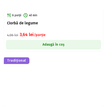
6 porții
40 min
Ciorbă de legume
3,64
lei
/porție
4,06
lei
Adaugă în coș
Tradițional