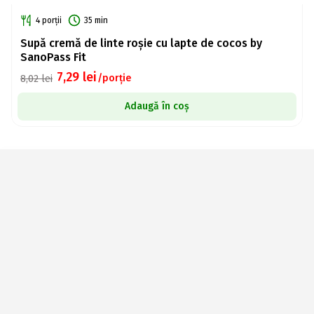
4 porții
35 min
Supă cremă de linte roșie cu lapte de cocos by
SanoPass Fit
7,29
lei
/porție
8,02
lei
Adaugă în coș