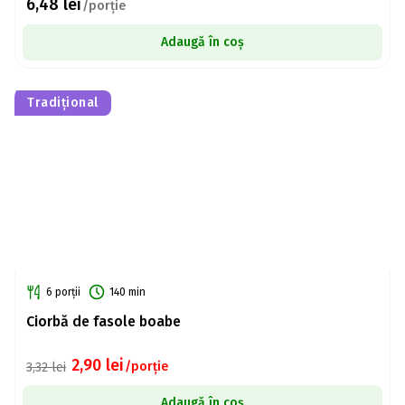
6,48
lei
/porție
Adaugă în coș
Tradițional
6 porții
140 min
Ciorbă de fasole boabe
2,90
lei
/porție
3,32
lei
Adaugă în coș