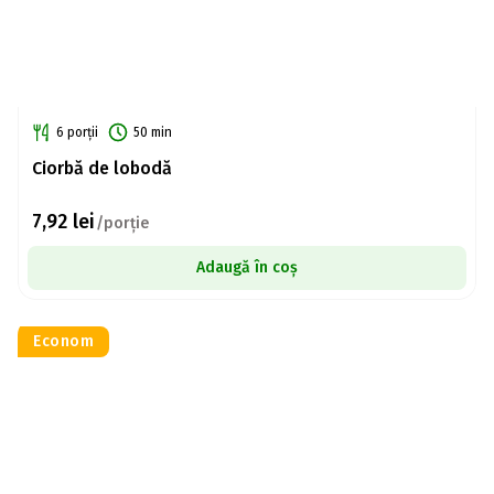
6 porții
50 min
Ciorbă de lobodă
7,92
lei
/porție
Adaugă în coș
Econom