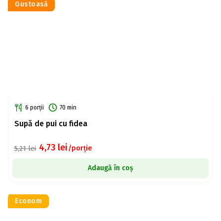
Gustoasă
6 porții
70 min
Supă de pui cu fidea
4,73
lei
/porție
5,21
lei
Adaugă în coș
Econom