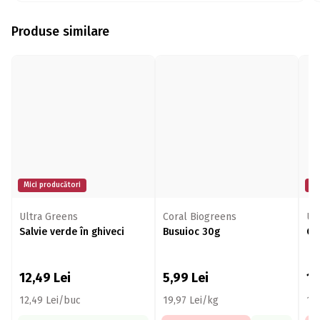
Produse similare
Mici producători
Mi
Ultra Greens
Coral Biogreens
Ul
Salvie verde în ghiveci
Busuioc 30g
Ci
12,49
Lei
5,99
Lei
13
12,49 Lei/buc
19,97 Lei/kg
13