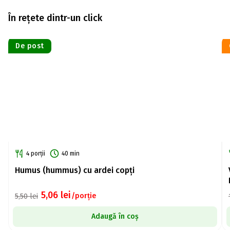
În rețete dintr-un click
De post
4 porții
40 min
Humus (hummus) cu ardei copți
5,06
lei
/porție
5,50
lei
Adaugă în coș