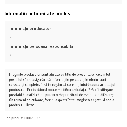
Informații conformitate produs
Informații producător
;;
Informații persoană responsabilă
;;
Imaginile produselor sunt afișate cu titlu de prezentare. Facem tot
posibilul să ne asigurăm că informațiile pe care ți le oferim sunt
corecte și complete, însă te rugăm să consulți întotdeauna ambalajul
produsului. Producătorul poate modifica ambalajul fără o înștiințare
prealabilă, astfel că nu putem fi răspunzători de eventuale diferențe
(în termeni de culoare, formă, aspect) între imaginea afișată și cea a
produsului livrat.
Cod produs: 100070827