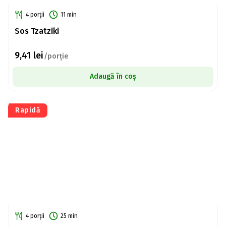
4 porții
11 min
Sos Tzatziki
9,41
lei
/porție
Adaugă în coș
Rapidă
4 porții
25 min