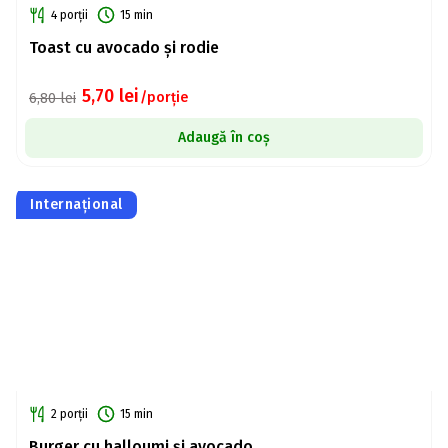
4 porții
15 min
Toast cu avocado și rodie
5,70
lei
/porție
6,80
lei
Adaugă în coș
Internațional
2 porții
15 min
Burger cu halloumi și avocado