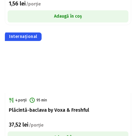
1,56
lei
/porție
Adaugă în coș
Internațional
4 porții
95 min
Plăcintă-baclava by Voxa & Freshful
37,52
lei
/porție