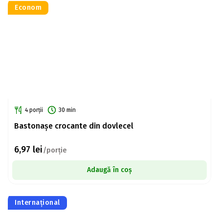
Econom
4 porții
30 min
Bastonașe crocante din dovlecel
6,97
lei
/porție
Adaugă în coș
Internațional