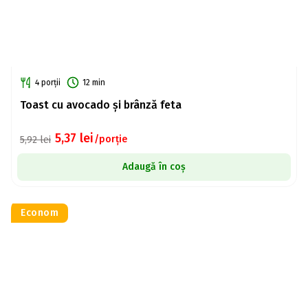
4 porții
12 min
Toast cu avocado și brânză feta
5,37
lei
/porție
5,92
lei
Adaugă în coș
Econom