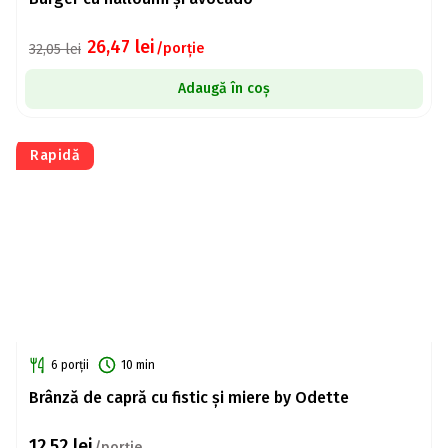
26,47
lei
/porție
32,05
lei
Adaugă în coș
Rapidă
6 porții
10 min
Brânză de capră cu fistic și miere by Odette
12,52
lei
/porție