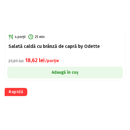
4 porții
25 min
Salată caldă cu brânză de capră by Odette
18,62
lei
/porție
21,01
lei
Adaugă în coș
Rapidă