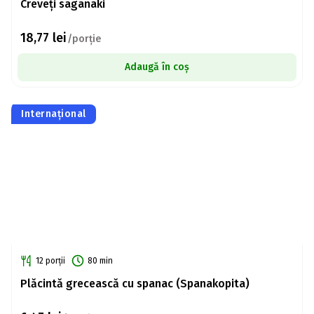
Creveți saganaki
18,77
lei
/porție
Adaugă în coș
Internațional
12 porții
80 min
Plăcintă grecească cu spanac (Spanakopita)