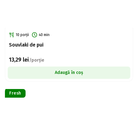
10 porții
40 min
Souvlaki de pui
13,29
lei
/porție
Adaugă în coș
Fresh