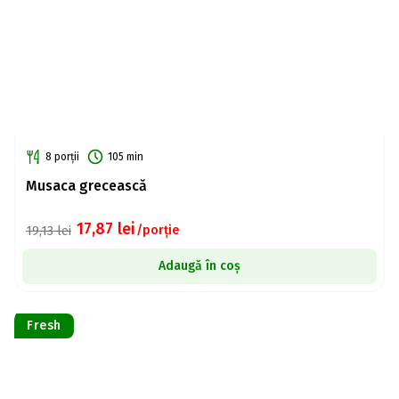
8 porții
105 min
Musaca grecească
17,87
lei
/porție
19,13
lei
Adaugă în coș
Fresh