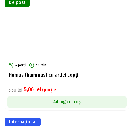
De post
4 porții
40 min
Humus (hummus) cu ardei copți
5,06
lei
/porție
5,50
lei
Adaugă în coș
Internațional