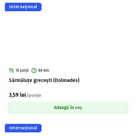
Internațional
10 porții
80 min
Sărmăluțe grecești (Dolmades)
3,59
lei
/porție
Adaugă în coș
Internațional