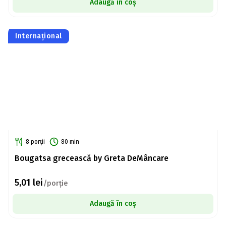
Adaugă în coș
Internațional
8 porții
80 min
Bougatsa grecească by Greta DeMâncare
5,01
lei
/porție
Adaugă în coș