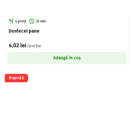
4 porții
35 min
Dovlecei pane
4,02
lei
/porție
Adaugă în coș
Rapidă