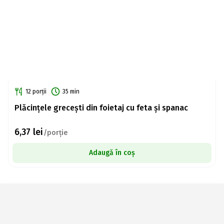
12 porții
35 min
Plăcințele grecești din foietaj cu feta și spanac
6,37
lei
/porție
Adaugă în coș