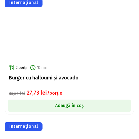
Internațional
2 porții
15 min
Burger cu halloumi și avocado
27,73
lei
/porție
33,31
lei
Adaugă în coș
Internațional