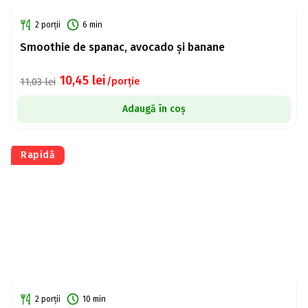
2 porții
6 min
Smoothie de spanac, avocado și banane
10,45
lei
/porție
11,03
lei
Adaugă în coș
Rapidă
2 porții
10 min