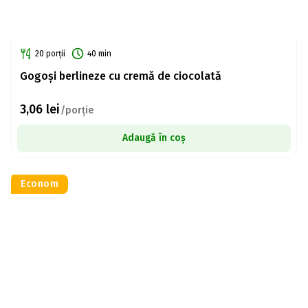
20 porții
40 min
Gogoși berlineze cu cremă de ciocolată
3,06
lei
/porție
Adaugă în coș
Econom