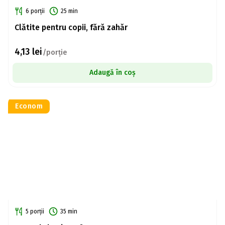
6 porții
25 min
Clătite pentru copii, fără zahăr
4,13
lei
/porție
Adaugă în coș
Econom
5 porții
35 min