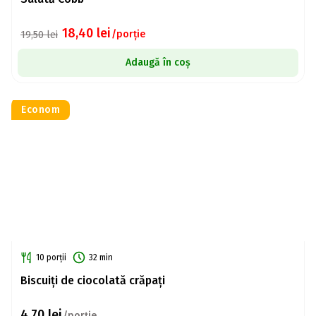
18,40
lei
/porție
19,50
lei
Adaugă în coș
Econom
10 porții
32 min
Biscuiți de ciocolată crăpați
4,70
lei
/porție