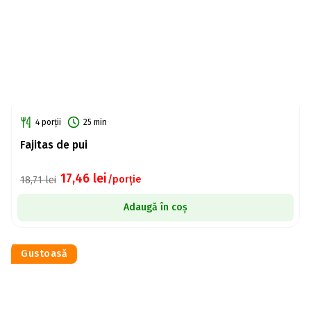
4 porții
25 min
Fajitas de pui
17,46
lei
/porție
18,71
lei
Adaugă în coș
Gustoasă