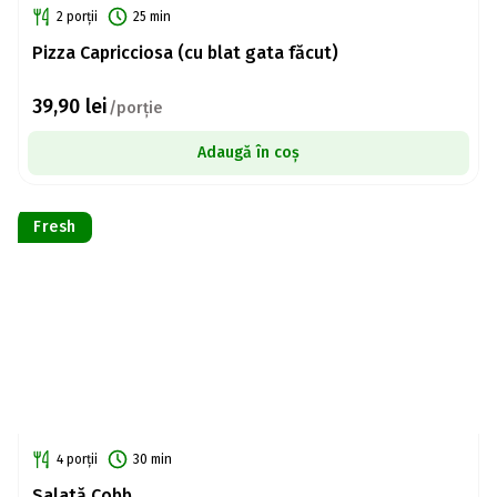
2 porții
25 min
Pizza Capricciosa (cu blat gata făcut)
39,90
lei
/porție
Adaugă în coș
Fresh
4 porții
30 min
Salată Cobb