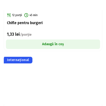
12 porții
45 min
Chifle pentru burgeri
1,33
lei
/porție
Adaugă în coș
Internațional