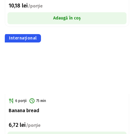
10,18
lei
/porție
Adaugă în coș
Internațional
6 porții
75 min
Banana bread
6,72
lei
/porție