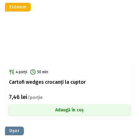
Econom
4 porții
50 min
Cartofi wedges crocanți la cuptor
7,46
lei
/porție
Adaugă în coș
Ușor