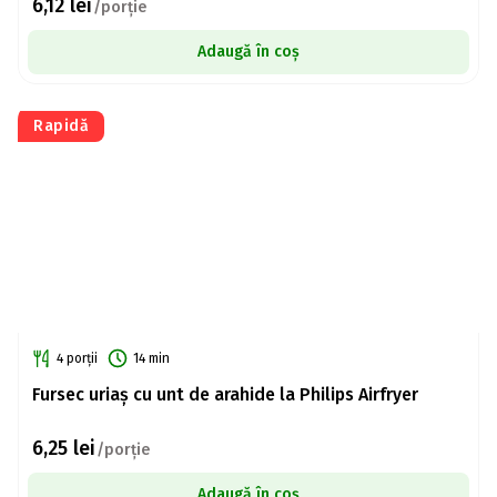
6,12
lei
/porție
Adaugă în coș
Rapidă
4 porții
14 min
Fursec uriaș cu unt de arahide la Philips Airfryer
6,25
lei
/porție
Adaugă în coș