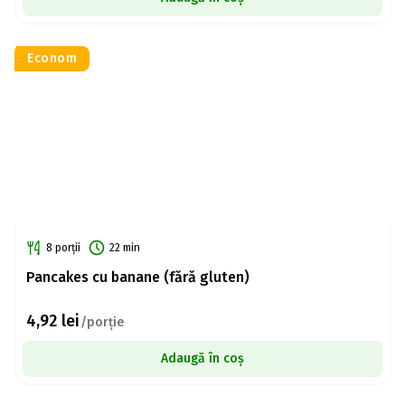
Econom
8 porții
22 min
Pancakes cu banane (fără gluten)
4,92
lei
/porție
Adaugă în coș