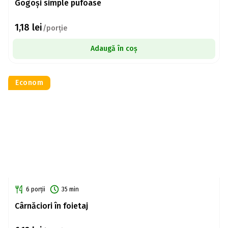
Gogoși simple pufoase
1,18
lei
/porție
Adaugă în coș
Econom
6 porții
35 min
Cârnăciori în foietaj