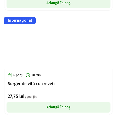
Adaugă în coș
Internațional
6 porții
30 min
Burger de vită cu creveți
27,75
lei
/porție
Adaugă în coș