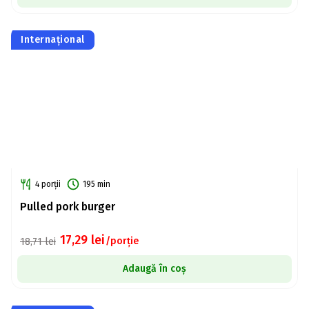
Internațional
4 porții
195 min
Pulled pork burger
17,29
lei
/porție
18,71
lei
Adaugă în coș