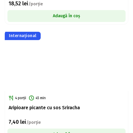
18,52
lei
/porție
Adaugă în coș
Internațional
4 porții
45 min
Aripioare picante cu sos Sriracha
7,40
lei
/porție