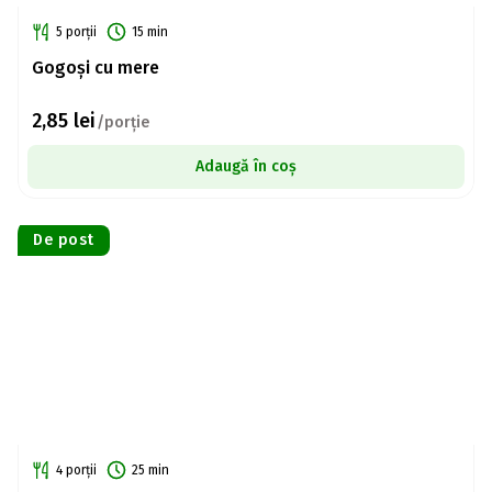
5 porții
15 min
Gogoși cu mere
2,85
lei
/porție
Adaugă în coș
De post
4 porții
25 min