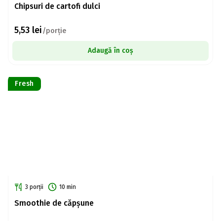
Chipsuri de cartofi dulci
5,53
lei
/porție
Adaugă în coș
Fresh
3 porții
10 min
Smoothie de căpșune